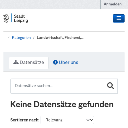
Zum Hauptinhalt wechseln
Anmelden
Kategorien
Landwirtschaft, Fischerei,...
Datensätze
Über uns
Keine Datensätze gefunden
Sortieren nach