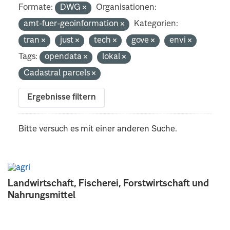
Formate:
DWG
Organisationen:
amt-fuer-geoinformation
Kategorien:
tran
just
tech
gove
envi
Tags:
opendata
lokal
Cadastral parcels
Ergebnisse filtern
Bitte versuch es mit einer anderen Suche.
Landwirtschaft, Fischerei, Forstwirtschaft und
Nahrungsmittel