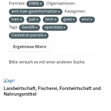
Formate:
DWG
Organisationen:
amt-fuer-geoinformation
Kategorien:
tran
just
tech
gove
envi
Tags:
GeoSN
opendata
Cadastral parcels
Ergebnisse filtern
Bitte versuch es mit einer anderen Suche.
Landwirtschaft, Fischerei, Forstwirtschaft und
Nahrungsmittel