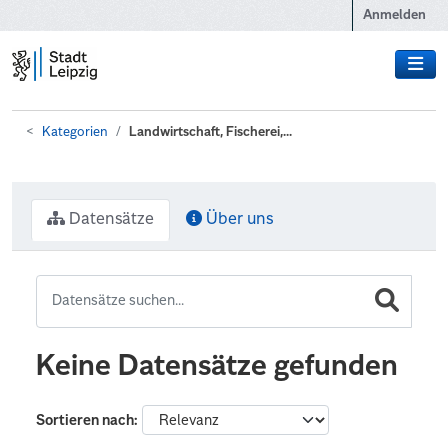
Zum Hauptinhalt wechseln
Anmelden
Kategorien
Landwirtschaft, Fischerei,...
Datensätze
Über uns
Keine Datensätze gefunden
Sortieren nach