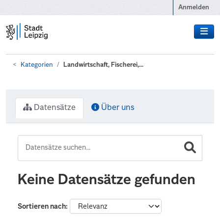
Zum Hauptinhalt wechseln
Anmelden
Kategorien
Landwirtschaft, Fischerei,...
Datensätze
Über uns
Keine Datensätze gefunden
Sortieren nach