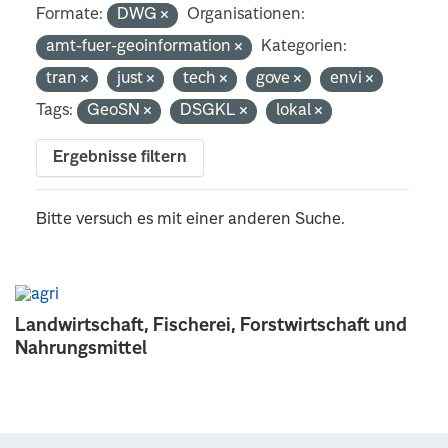
Formate:
DWG
Organisationen:
amt-fuer-geoinformation
Kategorien:
tran
just
tech
gove
envi
Tags:
GeoSN
DSGKL
lokal
Ergebnisse filtern
Bitte versuch es mit einer anderen Suche.
Landwirtschaft, Fischerei, Forstwirtschaft und
Nahrungsmittel