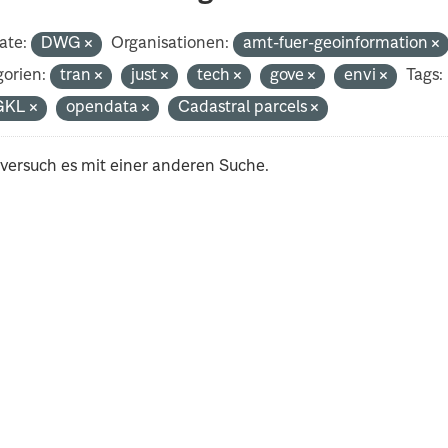
ate:
DWG
Organisationen:
amt-fuer-geoinformation
orien:
tran
just
tech
gove
envi
Tags:
GKL
opendata
Cadastral parcels
 versuch es mit einer anderen Suche.