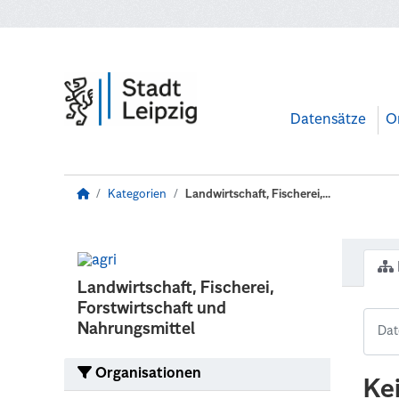
Zum Hauptinhalt wechseln
Datensätze
O
Kategorien
Landwirtschaft, Fischerei,...
Landwirtschaft, Fischerei,
Forstwirtschaft und
Nahrungsmittel
Organisationen
Ke