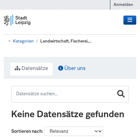
Zum Hauptinhalt wechseln
Anmelden
Kategorien
Landwirtschaft, Fischerei,...
Datensätze
Über uns
Keine Datensätze gefunden
Sortieren nach