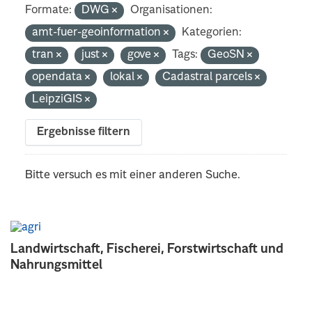
Formate:
DWG
Organisationen:
amt-fuer-geoinformation
Kategorien:
tran
just
gove
Tags:
GeoSN
opendata
lokal
Cadastral parcels
LeipziGIS
Ergebnisse filtern
Bitte versuch es mit einer anderen Suche.
Landwirtschaft, Fischerei, Forstwirtschaft und
Nahrungsmittel