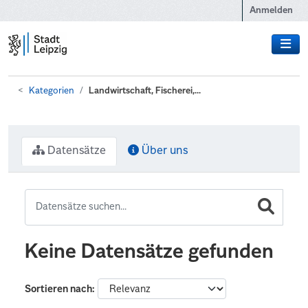
Zum Hauptinhalt wechseln
Anmelden
Kategorien
Landwirtschaft, Fischerei,...
Datensätze
Über uns
Keine Datensätze gefunden
Sortieren nach