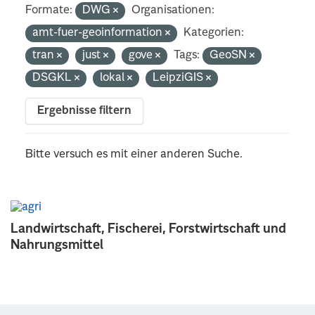
Formate:
DWG
Organisationen:
amt-fuer-geoinformation
Kategorien:
tran
just
gove
Tags:
GeoSN
DSGKL
lokal
LeipziGIS
Ergebnisse filtern
Bitte versuch es mit einer anderen Suche.
Landwirtschaft, Fischerei, Forstwirtschaft und
Nahrungsmittel