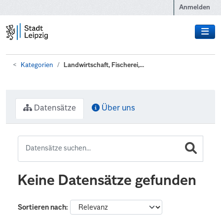
Zum Hauptinhalt wechseln
Anmelden
Kategorien
Landwirtschaft, Fischerei,...
Datensätze
Über uns
Keine Datensätze gefunden
Sortieren nach