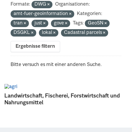
Formate:
DWG
Organisationen:
amt-fuer-geoinformation
Kategorien:
tran
just
gove
Tags:
GeoSN
DSGKL
lokal
Cadastral parcels
Ergebnisse filtern
Bitte versuch es mit einer anderen Suche.
Landwirtschaft, Fischerei, Forstwirtschaft und
Nahrungsmittel