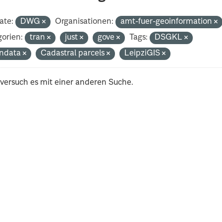
ate:
DWG
Organisationen:
amt-fuer-geoinformation
orien:
tran
just
gove
Tags:
DSGKL
ndata
Cadastral parcels
LeipziGIS
 versuch es mit einer anderen Suche.