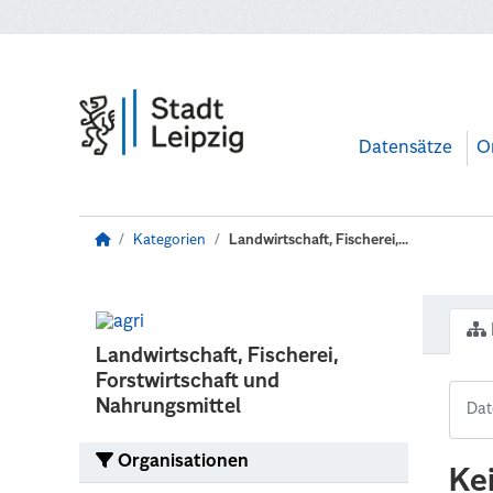
Zum Hauptinhalt wechseln
Datensätze
O
Kategorien
Landwirtschaft, Fischerei,...
Landwirtschaft, Fischerei,
Forstwirtschaft und
Nahrungsmittel
Organisationen
Ke