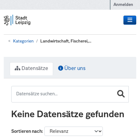
Zum Hauptinhalt wechseln
Anmelden
Kategorien
Landwirtschaft, Fischerei,...
Datensätze
Über uns
Keine Datensätze gefunden
Sortieren nach