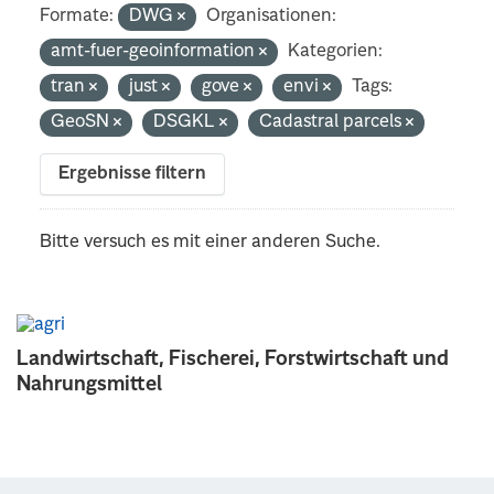
Formate:
DWG
Organisationen:
amt-fuer-geoinformation
Kategorien:
tran
just
gove
envi
Tags:
GeoSN
DSGKL
Cadastral parcels
Ergebnisse filtern
Bitte versuch es mit einer anderen Suche.
Landwirtschaft, Fischerei, Forstwirtschaft und
Nahrungsmittel