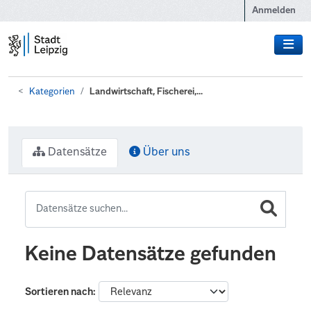
Zum Hauptinhalt wechseln
Anmelden
Kategorien
Landwirtschaft, Fischerei,...
Datensätze
Über uns
Keine Datensätze gefunden
Sortieren nach