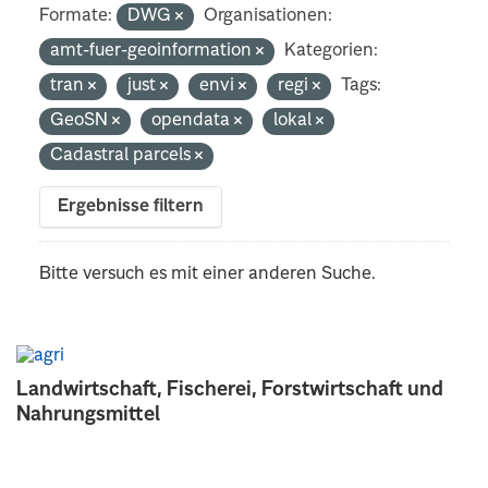
Formate:
DWG
Organisationen:
amt-fuer-geoinformation
Kategorien:
tran
just
envi
regi
Tags:
GeoSN
opendata
lokal
Cadastral parcels
Ergebnisse filtern
Bitte versuch es mit einer anderen Suche.
Landwirtschaft, Fischerei, Forstwirtschaft und
Nahrungsmittel