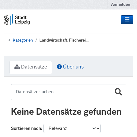
Zum Hauptinhalt wechseln
Anmelden
Kategorien
Landwirtschaft, Fischerei,...
Datensätze
Über uns
Keine Datensätze gefunden
Sortieren nach