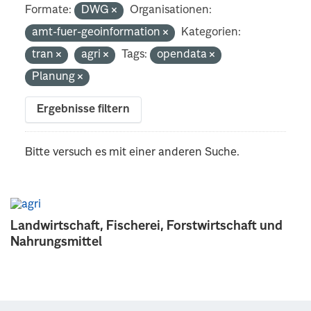
Formate:
DWG
Organisationen:
amt-fuer-geoinformation
Kategorien:
tran
agri
Tags:
opendata
Planung
Ergebnisse filtern
Bitte versuch es mit einer anderen Suche.
Landwirtschaft, Fischerei, Forstwirtschaft und
Nahrungsmittel