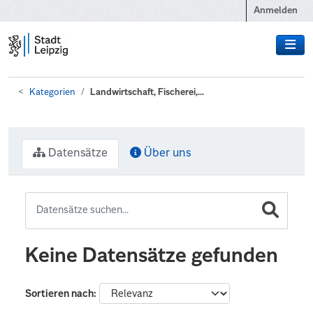
Zum Hauptinhalt wechseln
Anmelden
Kategorien
Landwirtschaft, Fischerei,...
Datensätze
Über uns
Keine Datensätze gefunden
Sortieren nach