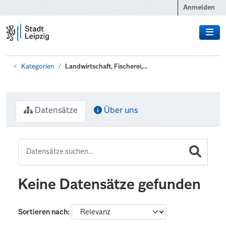
Zum Hauptinhalt wechseln
Anmelden
Kategorien
Landwirtschaft, Fischerei,...
Datensätze
Über uns
Keine Datensätze gefunden
Sortieren nach