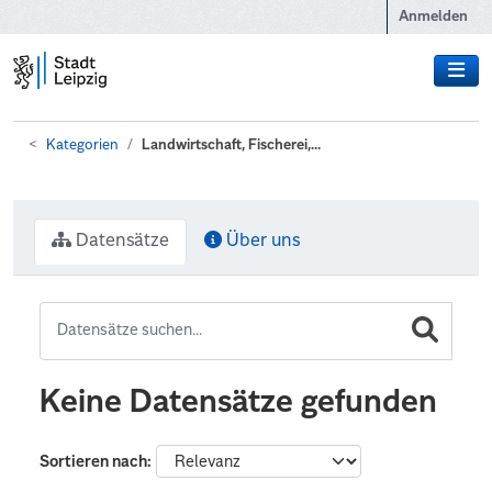
Zum Hauptinhalt wechseln
Anmelden
Kategorien
Landwirtschaft, Fischerei,...
Datensätze
Über uns
Keine Datensätze gefunden
Sortieren nach