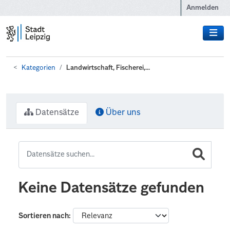
Zum Hauptinhalt wechseln
Anmelden
Kategorien
Landwirtschaft, Fischerei,...
Datensätze
Über uns
Keine Datensätze gefunden
Sortieren nach