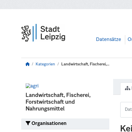
Zum Hauptinhalt wechseln
Datensätze
O
Kategorien
Landwirtschaft, Fischerei,...
Landwirtschaft, Fischerei,
Forstwirtschaft und
Nahrungsmittel
Organisationen
Ke