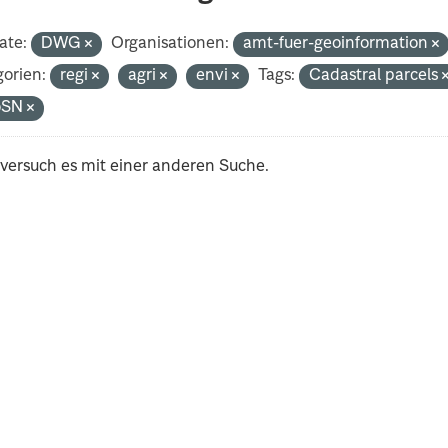
ate:
DWG
Organisationen:
amt-fuer-geoinformation
orien:
regi
agri
envi
Tags:
Cadastral parcels
oSN
 versuch es mit einer anderen Suche.