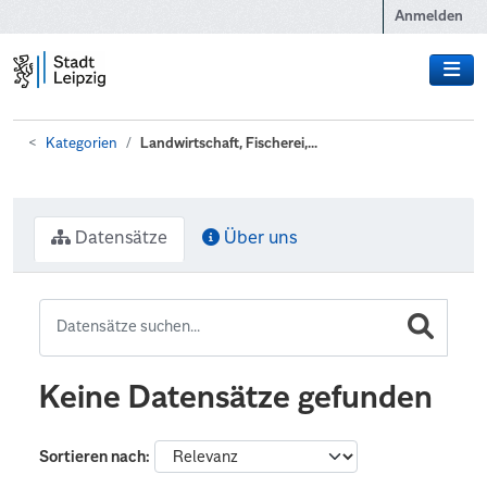
Zum Hauptinhalt wechseln
Anmelden
Kategorien
Landwirtschaft, Fischerei,...
Datensätze
Über uns
Keine Datensätze gefunden
Sortieren nach