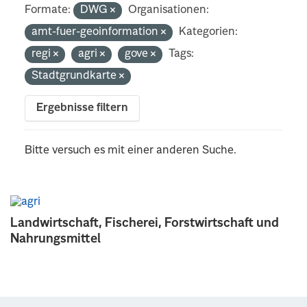
Formate:
DWG
Organisationen:
amt-fuer-geoinformation
Kategorien:
regi
agri
gove
Tags:
Stadtgrundkarte
Ergebnisse filtern
Bitte versuch es mit einer anderen Suche.
Landwirtschaft, Fischerei, Forstwirtschaft und
Nahrungsmittel