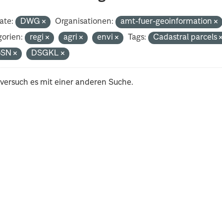
ate:
DWG
Organisationen:
amt-fuer-geoinformation
orien:
regi
agri
envi
Tags:
Cadastral parcels
oSN
DSGKL
 versuch es mit einer anderen Suche.