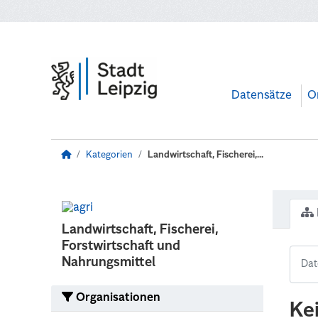
Zum Hauptinhalt wechseln
Datensätze
O
Kategorien
Landwirtschaft, Fischerei,...
Landwirtschaft, Fischerei,
Forstwirtschaft und
Nahrungsmittel
Organisationen
Ke