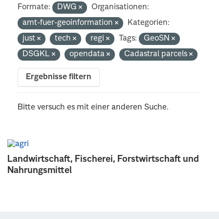
Formate:
DWG
Organisationen:
amt-fuer-geoinformation
Kategorien:
just
tech
regi
Tags:
GeoSN
DSGKL
opendata
Cadastral parcels
Ergebnisse filtern
Bitte versuch es mit einer anderen Suche.
Landwirtschaft, Fischerei, Forstwirtschaft und
Nahrungsmittel