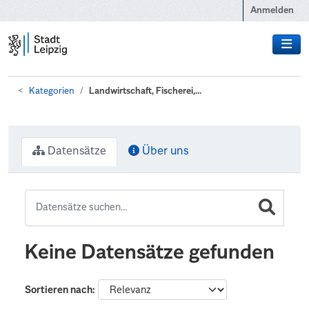
Zum Hauptinhalt wechseln
Anmelden
Kategorien
Landwirtschaft, Fischerei,...
Datensätze
Über uns
Keine Datensätze gefunden
Sortieren nach