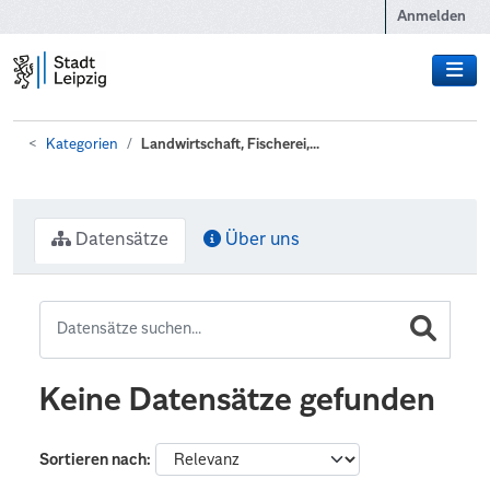
Zum Hauptinhalt wechseln
Anmelden
Kategorien
Landwirtschaft, Fischerei,...
Datensätze
Über uns
Keine Datensätze gefunden
Sortieren nach