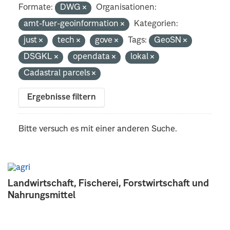
Formate:
DWG
Organisationen:
amt-fuer-geoinformation
Kategorien:
just
tech
gove
Tags:
GeoSN
DSGKL
opendata
lokal
Cadastral parcels
Ergebnisse filtern
Bitte versuch es mit einer anderen Suche.
Landwirtschaft, Fischerei, Forstwirtschaft und
Nahrungsmittel