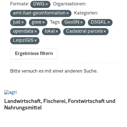
Formate:
DWG
Organisationen:
amt-fuer-geoinformation
Kategorien:
just
gove
Tags:
GeoSN
DSGKL
opendata
lokal
Cadastral parcels
LeipziGIS
Ergebnisse filtern
Bitte versuch es mit einer anderen Suche.
Landwirtschaft, Fischerei, Forstwirtschaft und
Nahrungsmittel