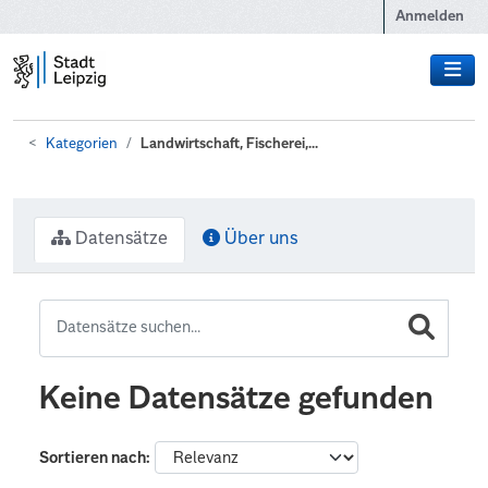
Zum Hauptinhalt wechseln
Anmelden
Kategorien
Landwirtschaft, Fischerei,...
Datensätze
Über uns
Keine Datensätze gefunden
Sortieren nach