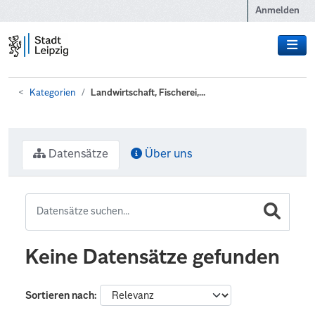
Zum Hauptinhalt wechseln
Anmelden
Kategorien
Landwirtschaft, Fischerei,...
Datensätze
Über uns
Keine Datensätze gefunden
Sortieren nach