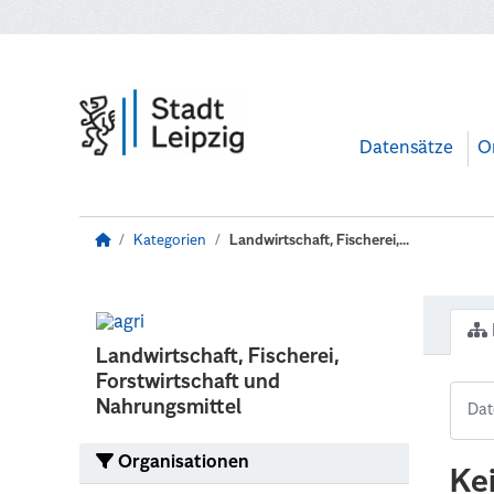
Zum Hauptinhalt wechseln
Datensätze
O
Kategorien
Landwirtschaft, Fischerei,...
Landwirtschaft, Fischerei,
Forstwirtschaft und
Nahrungsmittel
Organisationen
Ke