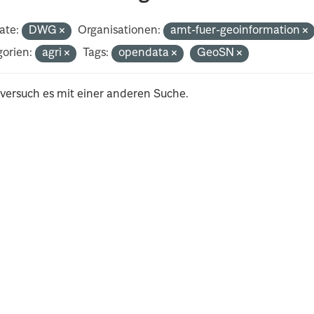
ate:
DWG
Organisationen:
amt-fuer-geoinformation
orien:
agri
Tags:
opendata
GeoSN
 versuch es mit einer anderen Suche.