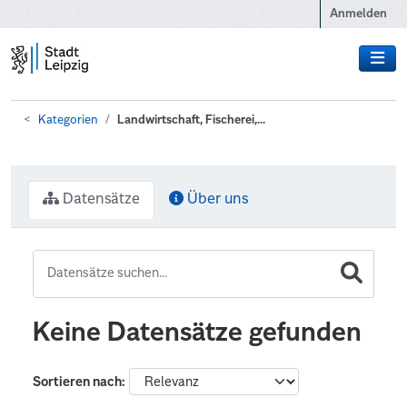
Zum Hauptinhalt wechseln
Anmelden
Kategorien
Landwirtschaft, Fischerei,...
Datensätze
Über uns
Keine Datensätze gefunden
Sortieren nach