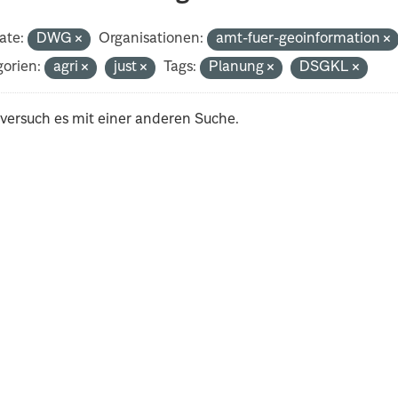
ate:
DWG
Organisationen:
amt-fuer-geoinformation
orien:
agri
just
Tags:
Planung
DSGKL
 versuch es mit einer anderen Suche.