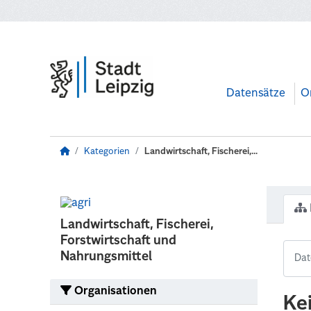
Zum Hauptinhalt wechseln
Datensätze
O
Kategorien
Landwirtschaft, Fischerei,...
Landwirtschaft, Fischerei,
Forstwirtschaft und
Nahrungsmittel
Organisationen
Ke