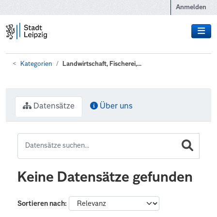
Zum Hauptinhalt wechseln
Anmelden
Kategorien
Landwirtschaft, Fischerei,...
Datensätze
Über uns
Keine Datensätze gefunden
Sortieren nach