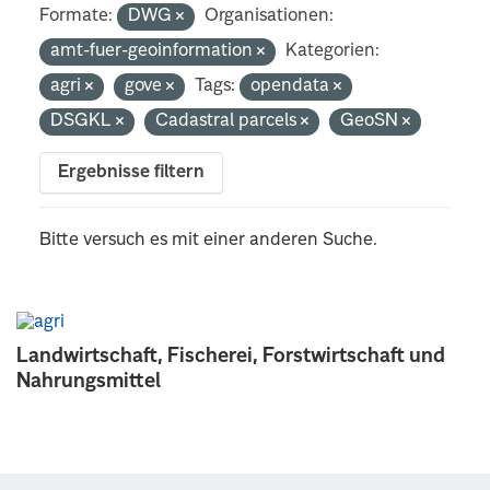
Formate:
DWG
Organisationen:
amt-fuer-geoinformation
Kategorien:
agri
gove
Tags:
opendata
DSGKL
Cadastral parcels
GeoSN
Ergebnisse filtern
Bitte versuch es mit einer anderen Suche.
Landwirtschaft, Fischerei, Forstwirtschaft und
Nahrungsmittel