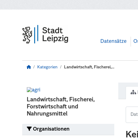
Zum Hauptinhalt wechseln
Datensätze
O
Kategorien
Landwirtschaft, Fischerei,...
Landwirtschaft, Fischerei,
Forstwirtschaft und
Nahrungsmittel
Organisationen
Ke