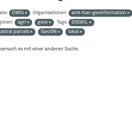
ate:
DWG
Organisationen:
amt-fuer-geoinformation
orien:
agri
gove
Tags:
DSGKL
astral parcels
GeoSN
lokal
 versuch es mit einer anderen Suche.