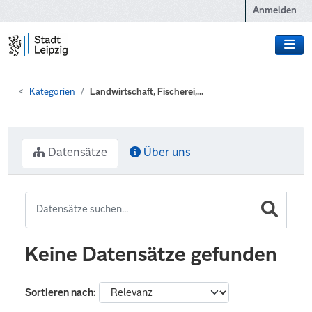
Zum Hauptinhalt wechseln
Anmelden
Kategorien
Landwirtschaft, Fischerei,...
Datensätze
Über uns
Keine Datensätze gefunden
Sortieren nach