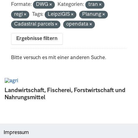
Formate:
DWG
Kategorien:
tran
regi
Tags:
LeipziGIS
Planung
Cadastral parcels
opendata
Ergebnisse filtern
Bitte versuch es mit einer anderen Suche.
Landwirtschaft, Fischerei, Forstwirtschaft und
Nahrungsmittel
Impressum