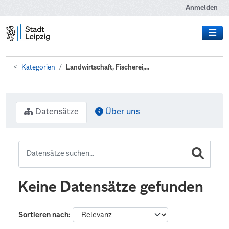
Zum Hauptinhalt wechseln
Anmelden
Kategorien
Landwirtschaft, Fischerei,...
Datensätze
Über uns
Keine Datensätze gefunden
Sortieren nach