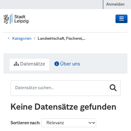
Zum Hauptinhalt wechseln
Anmelden
Kategorien
Landwirtschaft, Fischerei,...
Datensätze
Über uns
Keine Datensätze gefunden
Sortieren nach