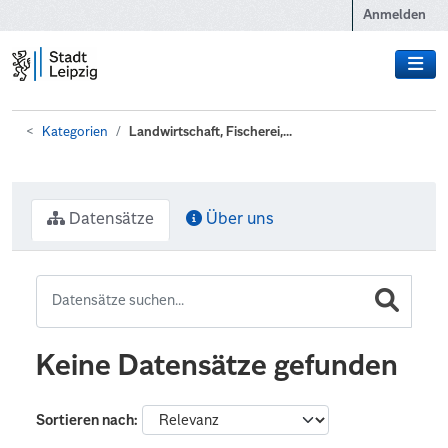
Zum Hauptinhalt wechseln
Anmelden
Kategorien
Landwirtschaft, Fischerei,...
Datensätze
Über uns
Keine Datensätze gefunden
Sortieren nach