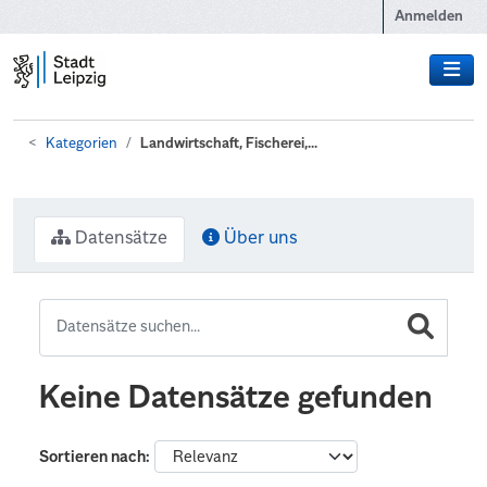
Zum Hauptinhalt wechseln
Anmelden
Kategorien
Landwirtschaft, Fischerei,...
Datensätze
Über uns
Keine Datensätze gefunden
Sortieren nach