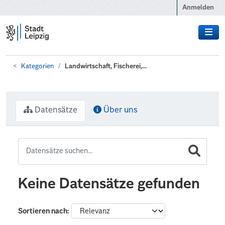
Zum Hauptinhalt wechseln
Anmelden
Kategorien
Landwirtschaft, Fischerei,...
Datensätze
Über uns
Keine Datensätze gefunden
Sortieren nach