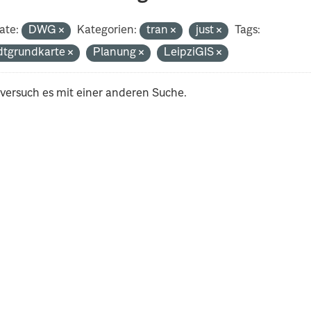
ate:
DWG
Kategorien:
tran
just
Tags:
dtgrundkarte
Planung
LeipziGIS
 versuch es mit einer anderen Suche.