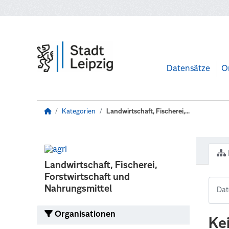
Zum Hauptinhalt wechseln
Datensätze
O
Kategorien
Landwirtschaft, Fischerei,...
Landwirtschaft, Fischerei,
Forstwirtschaft und
Nahrungsmittel
Organisationen
Ke