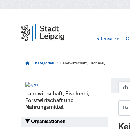
Zum Hauptinhalt wechseln
Datensätze
O
Kategorien
Landwirtschaft, Fischerei,...
Landwirtschaft, Fischerei,
Forstwirtschaft und
Nahrungsmittel
Organisationen
Ke