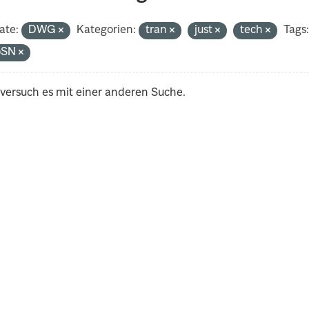
ate:
DWG
Kategorien:
tran
just
tech
Tags
oSN
 versuch es mit einer anderen Suche.