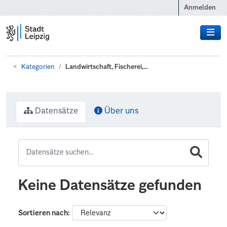
Zum Hauptinhalt wechseln
Anmelden
Kategorien
Landwirtschaft, Fischerei,...
Datensätze
Über uns
Keine Datensätze gefunden
Sortieren nach