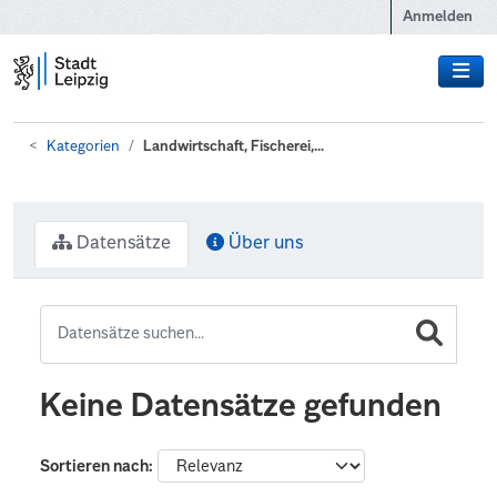
Zum Hauptinhalt wechseln
Anmelden
Kategorien
Landwirtschaft, Fischerei,...
Datensätze
Über uns
Keine Datensätze gefunden
Sortieren nach