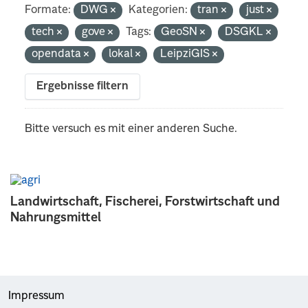
Formate:
DWG
Kategorien:
tran
just
tech
gove
Tags:
GeoSN
DSGKL
opendata
lokal
LeipziGIS
Ergebnisse filtern
Bitte versuch es mit einer anderen Suche.
Landwirtschaft, Fischerei, Forstwirtschaft und
Nahrungsmittel
Impressum