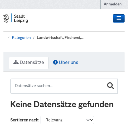
Zum Hauptinhalt wechseln
Anmelden
Kategorien
Landwirtschaft, Fischerei,...
Datensätze
Über uns
Keine Datensätze gefunden
Sortieren nach