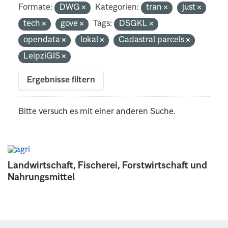
Formate:
DWG
Kategorien:
tran
just
tech
gove
Tags:
DSGKL
opendata
lokal
Cadastral parcels
LeipziGIS
Ergebnisse filtern
Bitte versuch es mit einer anderen Suche.
Landwirtschaft, Fischerei, Forstwirtschaft und
Nahrungsmittel