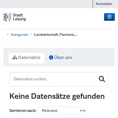
Zum Hauptinhalt wechseln
Anmelden
Kategorien
Landwirtschaft, Fischerei,...
Datensätze
Über uns
Keine Datensätze gefunden
Sortieren nach