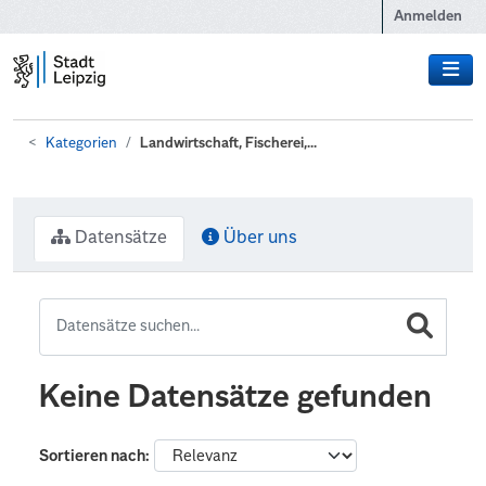
Zum Hauptinhalt wechseln
Anmelden
Kategorien
Landwirtschaft, Fischerei,...
Datensätze
Über uns
Keine Datensätze gefunden
Sortieren nach