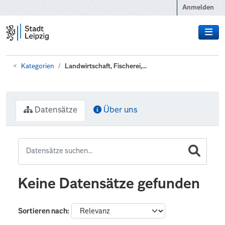
Zum Hauptinhalt wechseln
Anmelden
Kategorien
Landwirtschaft, Fischerei,...
Datensätze
Über uns
Keine Datensätze gefunden
Sortieren nach