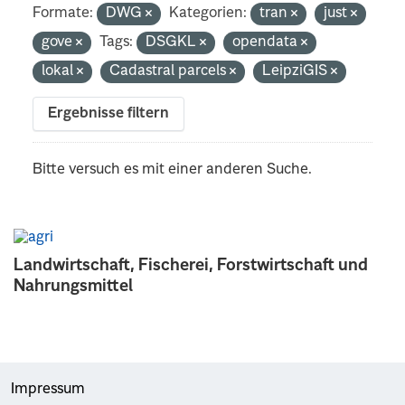
Formate:
DWG
Kategorien:
tran
just
gove
Tags:
DSGKL
opendata
lokal
Cadastral parcels
LeipziGIS
Ergebnisse filtern
Bitte versuch es mit einer anderen Suche.
Landwirtschaft, Fischerei, Forstwirtschaft und
Nahrungsmittel
Impressum