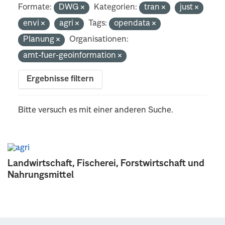
Formate:
DWG
Kategorien:
tran
just
envi
agri
Tags:
opendata
Planung
Organisationen:
amt-fuer-geoinformation
Ergebnisse filtern
Bitte versuch es mit einer anderen Suche.
Landwirtschaft, Fischerei, Forstwirtschaft und
Nahrungsmittel