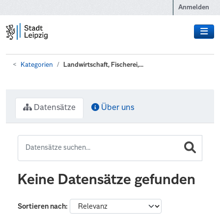
Zum Hauptinhalt wechseln
Anmelden
Kategorien
Landwirtschaft, Fischerei,...
Datensätze
Über uns
Keine Datensätze gefunden
Sortieren nach