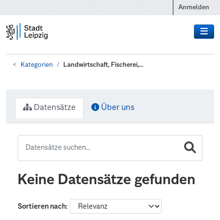
Zum Hauptinhalt wechseln
Anmelden
Kategorien
Landwirtschaft, Fischerei,...
Datensätze
Über uns
Keine Datensätze gefunden
Sortieren nach