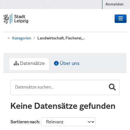
Zum Hauptinhalt wechseln
Anmelden
Kategorien
Landwirtschaft, Fischerei,...
Datensätze
Über uns
Keine Datensätze gefunden
Sortieren nach