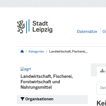
Zum Hauptinhalt wechseln
Datensätze
O
Kategorien
Landwirtschaft, Fischerei,...
Landwirtschaft, Fischerei,
Forstwirtschaft und
Nahrungsmittel
Organisationen
Ke