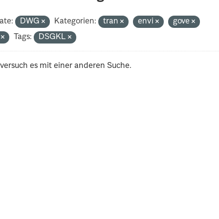
ate:
DWG
Kategorien:
tran
envi
gove
i
Tags:
DSGKL
 versuch es mit einer anderen Suche.