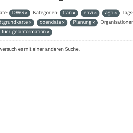
ate:
DWG
Kategorien:
tran
envi
agri
Tags
dtgrundkarte
opendata
Planung
Organisatione
-fuer-geoinformation
 versuch es mit einer anderen Suche.