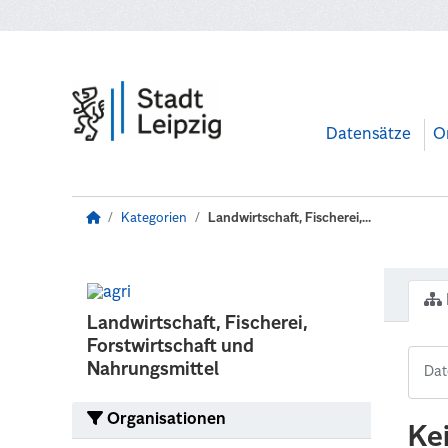
Zum Hauptinhalt wechseln
Datensätze
O
Kategorien
Landwirtschaft, Fischerei,...
Landwirtschaft, Fischerei,
Forstwirtschaft und
Nahrungsmittel
Organisationen
Ke