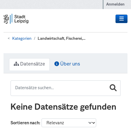
Zum Hauptinhalt wechseln
Anmelden
Kategorien
Landwirtschaft, Fischerei,...
Datensätze
Über uns
Keine Datensätze gefunden
Sortieren nach