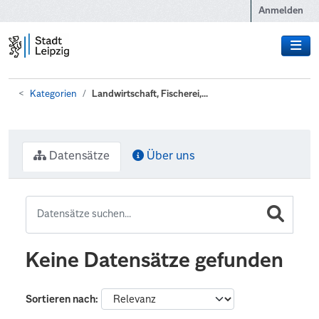
Zum Hauptinhalt wechseln
Anmelden
Kategorien
Landwirtschaft, Fischerei,...
Datensätze
Über uns
Keine Datensätze gefunden
Sortieren nach