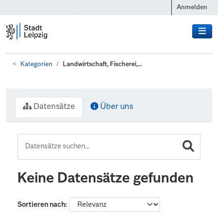
Zum Hauptinhalt wechseln
Anmelden
Kategorien
Landwirtschaft, Fischerei,...
Datensätze
Über uns
Keine Datensätze gefunden
Sortieren nach