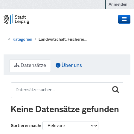
Zum Hauptinhalt wechseln
Anmelden
Kategorien
Landwirtschaft, Fischerei,...
Datensätze
Über uns
Keine Datensätze gefunden
Sortieren nach